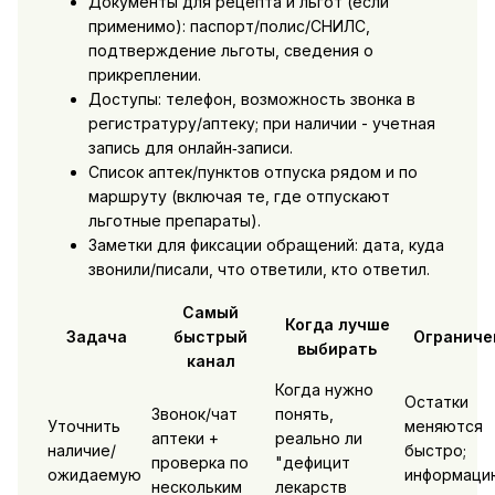
Документы для рецепта и льгот (если
применимо): паспорт/полис/СНИЛС,
подтверждение льготы, сведения о
прикреплении.
Доступы: телефон, возможность звонка в
регистратуру/аптеку; при наличии - учетная
запись для онлайн‑записи.
Список аптек/пунктов отпуска рядом и по
маршруту (включая те, где отпускают
льготные препараты).
Заметки для фиксации обращений: дата, куда
звонили/писали, что ответили, кто ответил.
Самый
Когда лучше
Задача
быстрый
Ограниче
выбирать
канал
Когда нужно
Остатки
Звонок/чат
понять,
Уточнить
меняются
аптеки +
реально ли
наличие/
быстро;
проверка по
"дефицит
ожидаемую
информаци
нескольким
лекарств