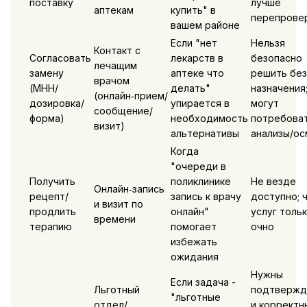
поставку
лучше
аптекам
купить" в
перепрове
вашем районе
Если "нет
Нельзя
Контакт с
Согласовать
лекарств в
безопасно
лечащим
замену
аптеке что
решить без
врачом
(МНН/
делать"
назначения
(онлайн‑прием/
дозировка/
упирается в
могут
сообщение/
форма)
необходимость
потребова
визит)
альтернативы
анализы/ос
Когда
"очереди в
Получить
поликлинике
Не везде
Онлайн‑запись
рецепт/
запись к врачу
доступно; 
и визит по
продлить
онлайн"
услуг толь
времени
терапию
помогает
очно
избежать
ожидания
Нужны
Если задача -
Льготный
подтвержд
"льготные
отдел/
и корректн